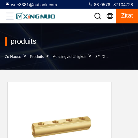
wue3381@outlook.com
86-0576--87104728
Zitat
produits
>
>
>
Zu Hause
Produits
Messingvielfältigkeit
3/4 "X1/2" 4-Wege-Messing-Verteiler Sandstrahlen 50 Mm Mittenabstand