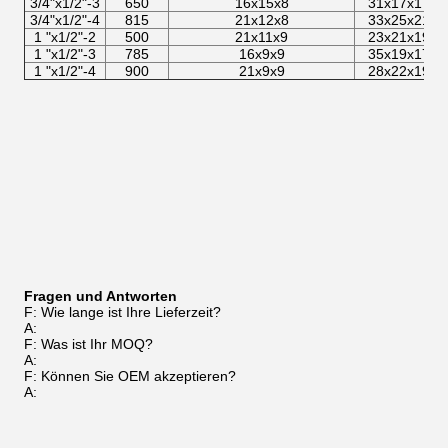
3/4"x1/2"-3
650
16x15x8
31x17x17
3/4"x1/2"-4
815
21x12x8
33x25x21
1 "x1/2"-2
500
21x11x9
23x21x19
1 "x1/2"-3
785
16x9x9
35x19x17
1 "x1/2"-4
900
21x9x9
28x22x19
Fragen und Antworten
F: Wie lange ist Ihre Lieferzeit?
A:
F: Was ist Ihr MOQ?
A:
F: Können Sie OEM akzeptieren?
A: