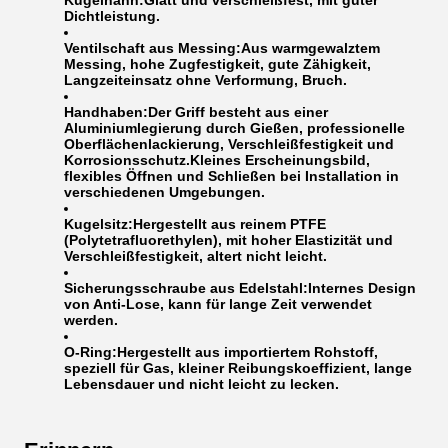
Kugelhahn:
Glatt und verschleißfest, mit guter
Dichtleistung.
Ventilschaft aus Messing:
Aus warmgewalztem
Messing, hohe Zugfestigkeit, gute Zähigkeit,
Langzeiteinsatz ohne Verformung, Bruch.
Handhaben:
Der Griff besteht aus einer
Aluminiumlegierung durch Gießen, professionelle
Oberflächenlackierung, Verschleißfestigkeit und
Korrosionsschutz.Kleines Erscheinungsbild,
flexibles Öffnen und Schließen bei Installation in
verschiedenen Umgebungen.
Kugelsitz:
Hergestellt aus reinem PTFE
(Polytetrafluorethylen), mit hoher Elastizität und
Verschleißfestigkeit, altert nicht leicht.
Sicherungsschraube aus Edelstahl:
Internes Design
von Anti-Lose, kann für lange Zeit verwendet
werden.
O-Ring:
Hergestellt aus importiertem Rohstoff,
speziell für Gas, kleiner Reibungskoeffizient, lange
Lebensdauer und nicht leicht zu lecken.