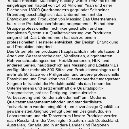
Yuhuan Precision Machinery Factory, wurde 1992 mit einem
eingetragenen Kapital von 14,53 Millionen Yuan und einer
Fläche von 13000 Quadratmetern gegründet.Seit seiner
Gründung beschäftigt sich das Unternehmen mit der
Entwicklung und Produktion von Messing.Das Unternehmen
hat reiche Produktionserfahrung angesammelt. Es hat eine
Gruppe professioneller Techniker geschaffen und ein
komplettes System zur Qualitätssicherung von Produkten
eingerichtet.Das Unternehmen hat sich zu einem
professionellen Hersteller entwickelt, der Design, Entwicklung
und Produktion integriert.
Das Unternehmen produziert hauptsächlich mehr als tausend
Arten von Wasserabscheidern, Ventilserien, eingebetteten
Rohrverschraubungsserien, Heizkörperserien, HLK- und
anderen Serien, hauptsächlich aus Messing und Edelstahl.Es
verfügt über mehr als 800 Sätze von Produktionsanlagen und
mehr als 50 Sätze von Prüfgeräten und andere professionelle
Entwicklung und Produktion von Gussendbearbeitungsgeräten.
Xingnuo betrachtet die Produktqualität als das Leben des
Unternehmens und setzt ernsthaft die Qualitätspolitik
"pragmatische, präzise Fertigung, kontinuierliche
Verbesserung und Kundenzufriedenheit" um. Moderne
Qualitätsmanagementmethoden und standardisierte
Testverfahren werden eingeführt, um zuverlässige Qualität zu
gewährleisten.Xingnuo verfügt über ein Designstudio, ein
Laborzentrum und ein Testzentrum.Unsere Produkte werden
nach Russland, in die Vereinigten Staaten, nach Deutschland,
Australien, Kanada und in andere Länder und Regionen