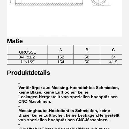
Maße
A
B
C
GRÖSSE
3/4 "x1/2"
152
50
34
1 "x1/2"
154
50
41.5
Produktdetails
Ventilkörper aus Messing:
Hochdichtes Schmieden,
keine Blase, keine Luftlöcher, keine
Leckagen.Hergestellt von speziellen hochpräzisen
CNC-Maschinen.
Messinghaube:
Hochdichtes Schmieden, keine
Blase, keine Luftlöcher, keine Leckagen.Hergestellt
von speziellen hochpräzisen CNC-Maschinen.