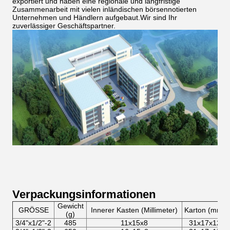
exportiert und haben eine regionale und langfristige
Zusammenarbeit mit vielen inländischen börsennotierten
Unternehmen und Händlern aufgebaut.Wir sind Ihr
zuverlässiger Geschäftspartner.
Verpackungsinformationen
Gewicht
GRÖSSE
Innerer Kasten (Millimeter)
Karton (mm)
(g)
3/4"x1/2"-2
485
11x15x8
31x17x12