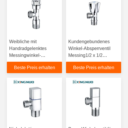
Weibliche mit
Kundengebundenes
Handradgelenktes
Winkel-Absperrventil
Messingwinkel-
Messing1/2 x 1/2
Stopventile mit
Eckventil-Nickel überzog
Beste Preis erhalten
Beste Preis erhalten
weiblichem/männlichem
Gelenk und
Chromplattenoberfläche