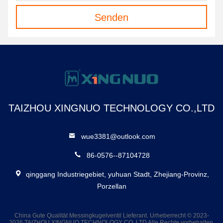
Senden
TAIZHOU XINGNUO TECHNOLOGY CO.,LTD
wue3381@outlook.com
86-0576--87104728
qinggang Industriegebiet, yuhuan Stadt, Zhejiang-Provinz,
Porzellan
China Gute Qualität Messingkugelventil Lieferant. Urheberrecht © 2023-
2026 TAIZHOU XINGNUO TECHNOLOGY CO.,LTD Alle Rechte vorbehalten.