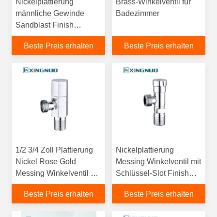
Nickelplattierung
Brass-Winkelventil für
männliche Gewinde
Badezimmer
Sandblast Finish
Nickelplattiert Messing
Beste Preis erhalten
Beste Preis erhalten
Winkelventil mit
Edelstahl
Dekorationsdeckel
1/2 3/4 Zoll Plattierung
Nickelplattierung
Nickel Rose Gold
Messing Winkelventil mit
Messing Winkelventil mit
Schlüssel-Slot Finish
Edelstahl Abdeckung
Messing Fußventil mit
Beste Preis erhalten
Beste Preis erhalten
und glatte Oberfläche
Edelstahl
Dekorationsdeckel