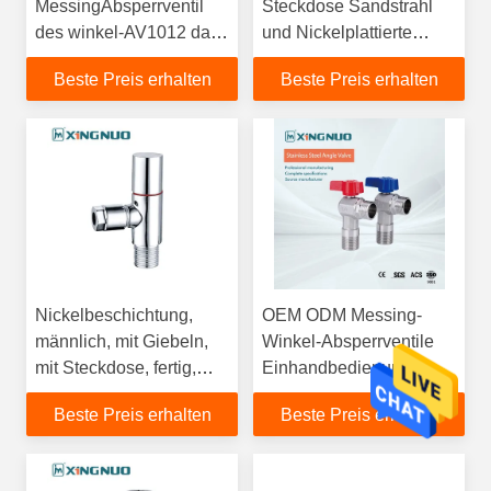
MessingAbsperrventil
Steckdose Sandstrahl
des winkel-AV1012 das
und Nickelplattierte
geprüfte Leck PTFE 3/4
Messing-
Beste Preis erhalten
Beste Preis erhalten
des Eckventil-100%
Winkelstopventil mit
manueller Antrieb
Nickelbeschichtung,
OEM ODM Messing-
männlich, mit Giebeln,
Winkel-Absperrventile
mit Steckdose, fertig,
Einhandbedienung
Messingwinkelstopfen
Einfache Installation
Beste Preis erhalten
Beste Preis erhalten
mit dekorativer
Korrosionsbeständiges
Abdeckung aus
Ventil für langlebige
Edelstahl
Leistung