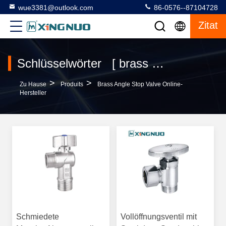
wue3381@outlook.com
86-0576--87104728
Zitat
Schlüsselwörter [ brass angle stop valve ] Übereinstimmung 25 produits
>
>
Zu Hause
Produits
Brass Angle Stop Valve Online-
Hersteller
Schmiedete
Vollöffnungsventil mit