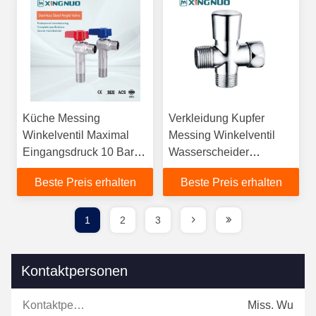
Küche Messing
Verkleidung Kupfer
Winkelventil Maximal
Messing Winkelventil
Eingangsdruck 10 Bar
Wasserscheider
145 Psi Geeignet für die
Männlich Gewinde
Beste Preis erhalten
Beste Preis erhalten
Wasserverteilung
langsam offene
Probenzeit 3 Tage
Patronen Badezimmer
Aktueller Typ
3/4"x1/2"
1
2
3
Kontaktpersonen
Kontaktpersonen:
Miss. Wu